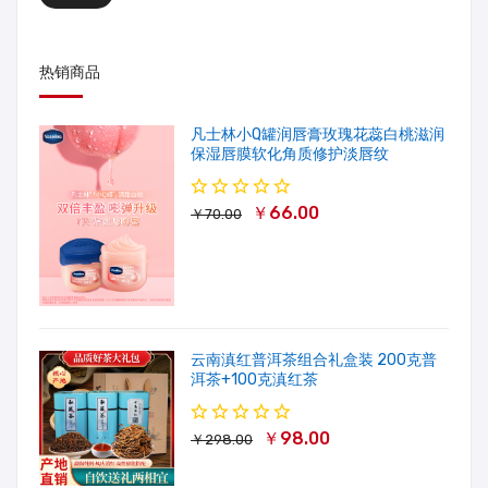
热销商品
凡士林小Q罐润唇膏玫瑰花蕊白桃滋润
保湿唇膜软化角质修护淡唇纹
￥66.00
￥70.00
云南滇红普洱茶组合礼盒装 200克普
洱茶+100克滇红茶
￥98.00
￥298.00