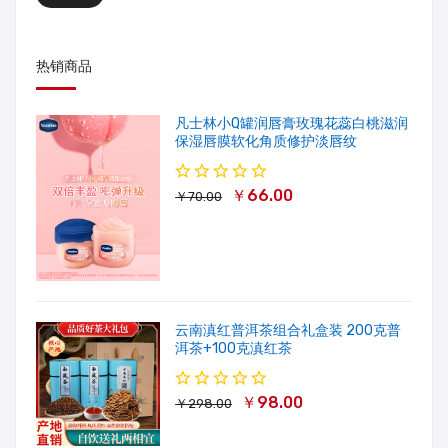
热销商品
凡士林小Q罐润唇膏玫瑰花蕊白桃滋润
保湿唇膜软化角质修护淡唇纹
￥66.00
￥70.00
云南滇红普洱茶组合礼盒装 200克普
洱茶+100克滇红茶
￥98.00
￥298.00