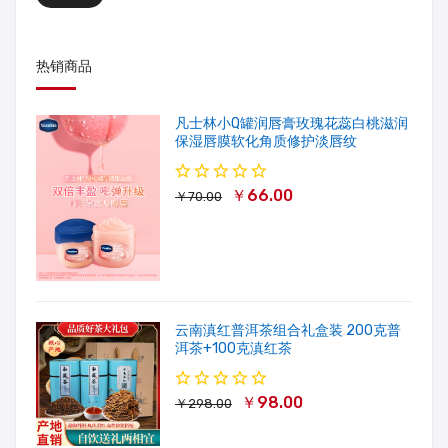
热销商品
凡士林小Q罐润唇膏玫瑰花蕊白桃滋润
保湿唇膜软化角质修护淡唇纹
￥66.00
￥70.00
云南滇红普洱茶组合礼盒装 200克普
洱茶+100克滇红茶
￥98.00
￥298.00