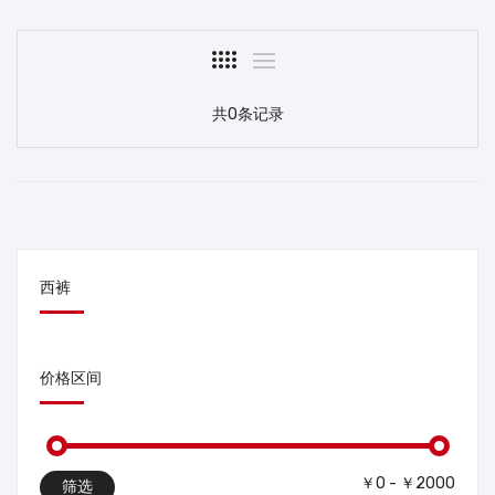
共0条记录
西裤
价格区间
￥0 - ￥2000
筛选