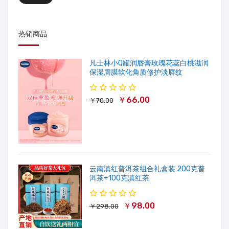
热销商品
凡士林小Q罐润唇膏玫瑰花蕊白桃滋润
保湿唇膜软化角质修护淡唇纹
￥66.00
￥70.00
云南滇红普洱茶组合礼盒装 200克普
洱茶+100克滇红茶
￥98.00
￥298.00