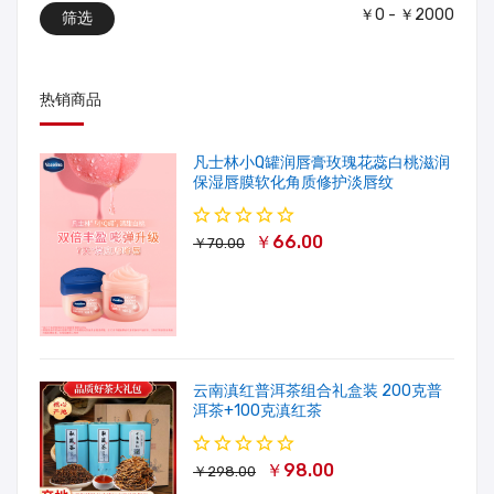
￥0 - ￥2000
筛选
热销商品
凡士林小Q罐润唇膏玫瑰花蕊白桃滋润
保湿唇膜软化角质修护淡唇纹
￥66.00
￥70.00
云南滇红普洱茶组合礼盒装 200克普
洱茶+100克滇红茶
￥98.00
￥298.00