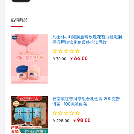
热销商品
凡士林小Q罐润唇膏玫瑰花蕊白桃滋润
保湿唇膜软化角质修护淡唇纹
￥66.00
￥70.00
云南滇红普洱茶组合礼盒装 200克普
洱茶+100克滇红茶
￥98.00
￥298.00