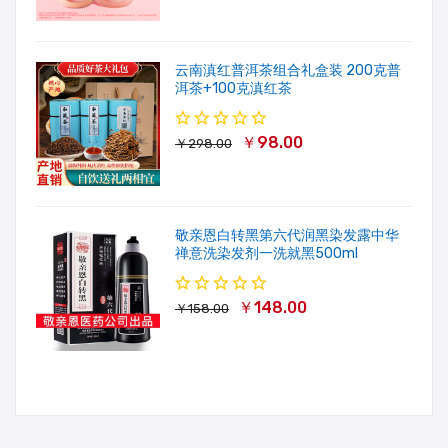
云南滇红普洱茶组合礼盒装 200克普
洱茶+100克滇红茶
￥98.00
￥298.00
敬亲恩白转黑第六代润黑染发露中华
禅意洗染发剂一洗就黑500ml
￥148.00
￥158.00