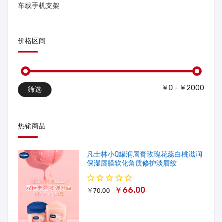
车载手机支架
价格区间
￥0 - ￥2000
筛选
热销商品
凡士林小Q罐润唇膏玫瑰花蕊白桃滋润
保湿唇膜软化角质修护淡唇纹
￥66.00
￥70.00