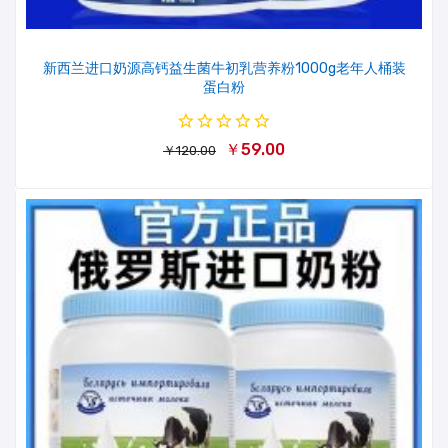
新西兰进口奶源高钙益生菌牛初乳营养粉1000g老年人桶装
蛋白粉
￥59.00
￥120.00