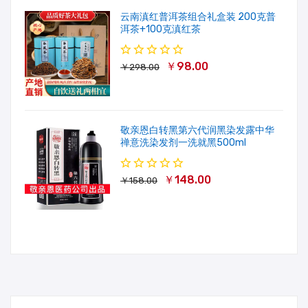
云南滇红普洱茶组合礼盒装 200克普
洱茶+100克滇红茶
￥98.00
￥298.00
敬亲恩白转黑第六代润黑染发露中华
禅意洗染发剂一洗就黑500ml
￥148.00
￥158.00