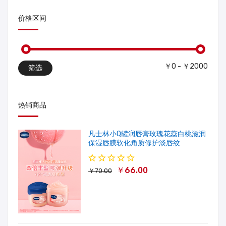
价格区间
￥0 - ￥2000
筛选
热销商品
凡士林小Q罐润唇膏玫瑰花蕊白桃滋润
保湿唇膜软化角质修护淡唇纹
￥66.00
￥70.00