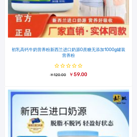
初乳高钙牛奶营养粉新西兰进口奶源0蔗糖无添加1000g罐装
营养粉
￥59.00
￥120.00