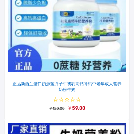
正品新西兰进口奶源蓝胖子牛初乳高钙补钙中老年成人营养
奶粉牛奶
￥59.00
￥120.00