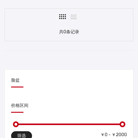
共0条记录
脸盆
价格区间
￥0 - ￥2000
筛选