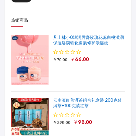
热销商品
凡士林小Q罐润唇膏玫瑰花蕊白桃滋润
保湿唇膜软化角质修护淡唇纹
￥66.00
￥70.00
云南滇红普洱茶组合礼盒装 200克普
洱茶+100克滇红茶
￥98.00
￥298.00