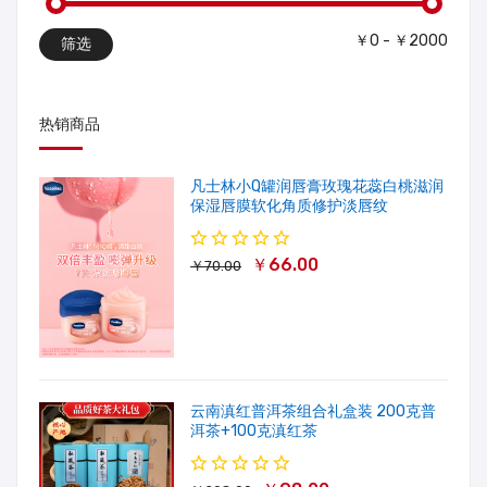
￥0 - ￥2000
筛选
热销商品
凡士林小Q罐润唇膏玫瑰花蕊白桃滋润
保湿唇膜软化角质修护淡唇纹
￥66.00
￥70.00
云南滇红普洱茶组合礼盒装 200克普
洱茶+100克滇红茶