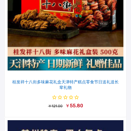
桂发祥十八街多味麻花礼盒天津特产糕点零食节日送礼送长
辈礼物
￥55.80
￥121.00