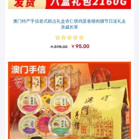
澳门特产手信老式糕点礼盒杏仁饼鸡蛋卷猪肉脯节日送礼走
亲戚长辈
￥95.00
￥398.00