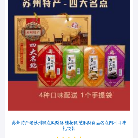
苏州特产老苏州糕点凤梨酥 桂花糕 芝麻酥食品名点四种口味
礼袋装