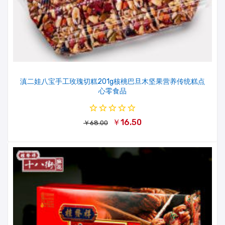
滇二娃八宝手工玫瑰切糕201g核桃巴旦木坚果营养传统糕点
心零食品
￥16.50
￥68.00