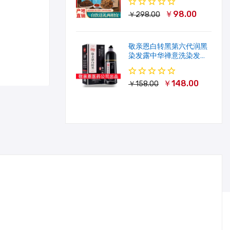
￥98.00
￥298.00
敬亲恩白转黑第六代润黑
染发露中华禅意洗染发剂
一洗就黑500ml
￥148.00
￥158.00