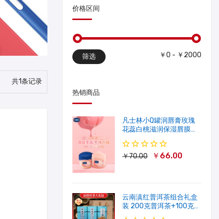
价格区间
￥0 - ￥2000
筛选
共1条记录
热销商品
凡士林小Q罐润唇膏玫瑰
花蕊白桃滋润保湿唇膜软
化角质修护淡唇纹
￥66.00
￥70.00
云南滇红普洱茶组合礼盒
装 200克普洱茶+100克滇
红茶