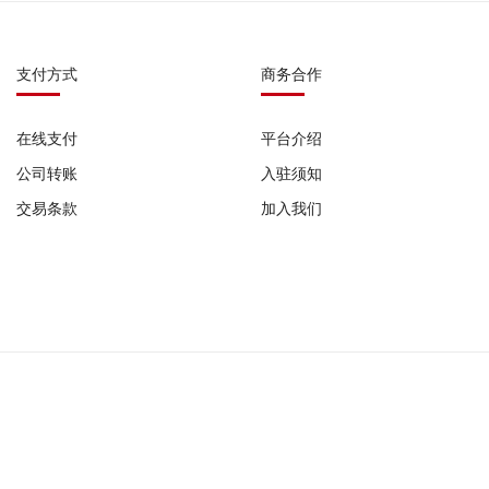
支付方式
商务合作
在线支付
平台介绍
公司转账
入驻须知
交易条款
加入我们
0987 |
广播电视节目制作经营许可证: (粤)字第07751号 |
网络食品交易平台备案号: G
公司备案号:
粤ICP备2022029345号-1
粤ICP备2022029345号-2
粤ICP备2022029