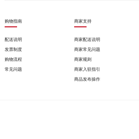
购物指南
商家支持
配送说明
商家配送说明
发票制度
商家常见问题
购物流程
商家规则
常见问题
商家入驻指引
商品发布操作
COPYRIFHT © 2023-2026 广州发码行有限公司 版权所有
作品登记证书: 国作登字-2022-F-10185698 |
增值电信业务经营许可证: 粤B2-2022
器械网络交易平台备案号: (粤)网械平台备字(2025)第00008号 |
广州发码行有限