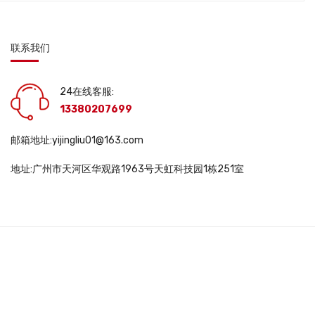
联系我们
24在线客服:
13380207699
邮箱地址:yijingliu01@163.com
地址:广州市天河区华观路1963号天虹科技园1栋251室
DWS10563 |
互联网药品信息服务资格证书: (粤)一经营性-2025-0048号 |
医疗
345号-3