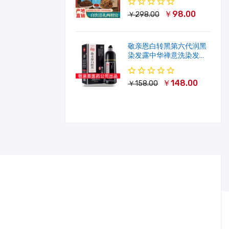
￥98.00
￥298.00
敬亲恩白转黑第六代润黑
染发露中华禅意洗染发剂
一洗就黑500ml
￥148.00
￥158.00