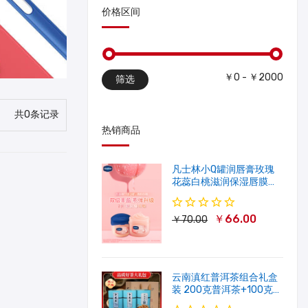
价格区间
￥0 - ￥2000
筛选
共0条记录
热销商品
凡士林小Q罐润唇膏玫瑰
花蕊白桃滋润保湿唇膜软
化角质修护淡唇纹
￥66.00
￥70.00
云南滇红普洱茶组合礼盒
装 200克普洱茶+100克滇
红茶