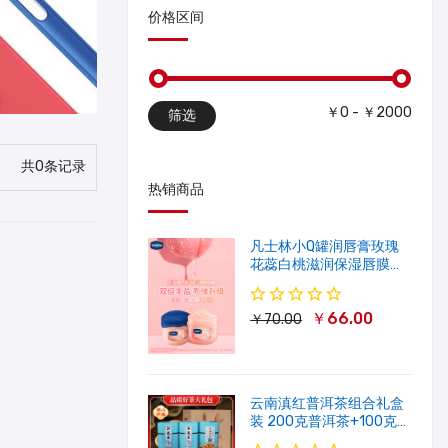
价格区间
￥0 - ￥2000
筛选
共0条记录
热销商品
凡士林小Q罐润唇膏玫瑰
花蕊白桃滋润保湿唇膜软
化角质修护淡唇纹
￥66.00
￥70.00
云南滇红普洱茶组合礼盒
装 200克普洱茶+100克滇
红茶