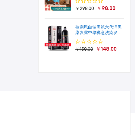
￥98.00
￥298.00
敬亲恩白转黑第六代润黑
染发露中华禅意洗染发剂
一洗就黑500ml
￥148.00
￥158.00