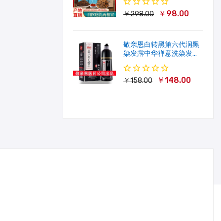
￥98.00
￥298.00
敬亲恩白转黑第六代润黑
染发露中华禅意洗染发剂
一洗就黑500ml
￥148.00
￥158.00