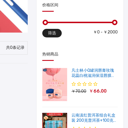
价格区间
￥0 - ￥2000
筛选
共0条记录
热销商品
凡士林小Q罐润唇膏玫瑰
花蕊白桃滋润保湿唇膜软
化角质修护淡唇纹
￥66.00
￥70.00
云南滇红普洱茶组合礼盒
装 200克普洱茶+100克滇
红茶