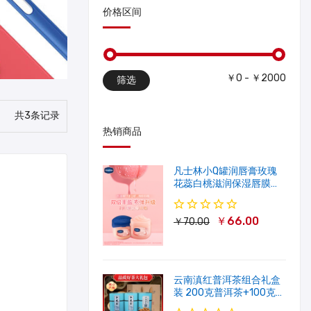
价格区间
￥0 - ￥2000
筛选
共3条记录
热销商品
凡士林小Q罐润唇膏玫瑰
花蕊白桃滋润保湿唇膜软
化角质修护淡唇纹
￥66.00
￥70.00
云南滇红普洱茶组合礼盒
装 200克普洱茶+100克滇
红茶