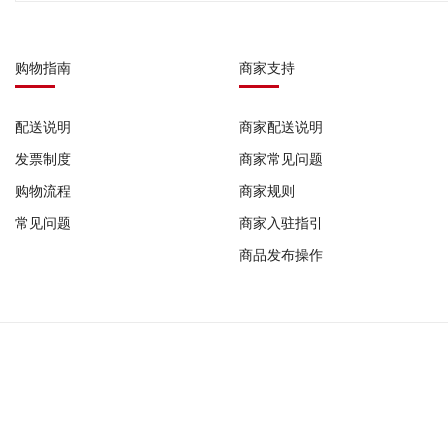
购物指南
商家支持
配送说明
商家配送说明
发票制度
商家常见问题
购物流程
商家规则
常见问题
商家入驻指引
商品发布操作
COPYRIFHT © 2023-2026 广州发码行有限公司 版权所有
作品登记证书: 国作登字-2022-F-10185698 |
增值电信业务经营许可证: 粤B2-2022
器械网络交易平台备案号: (粤)网械平台备字(2025)第00008号 |
广州发码行有限