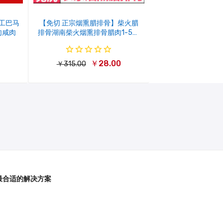
工巴马
【免切 正宗烟熏腊排骨】柴火腊
肉咸肉
排骨湖南柴火烟熏排骨腊肉1-5斤
装
￥28.00
￥315.00
最合适的解决方案