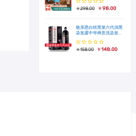
￥98.00
￥298.00
敬亲恩白转黑第六代润黑
染发露中华禅意洗染发剂
一洗就黑500ml
￥148.00
￥158.00