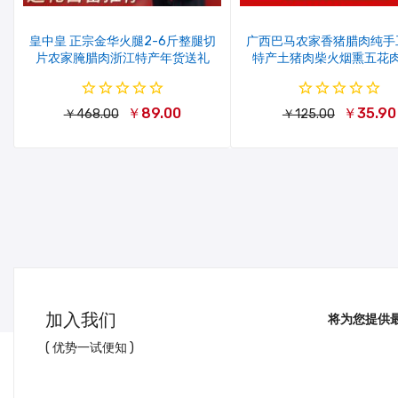
皇中皇 正宗金华火腿2-6斤整腿切
广西巴马农家香猪腊肉纯手
片农家腌腊肉浙江特产年货送礼
特产土猪肉柴火烟熏五花
￥89.00
￥35.90
￥468.00
￥125.00
加入我们
将为您提供
( 优势一试便知 )