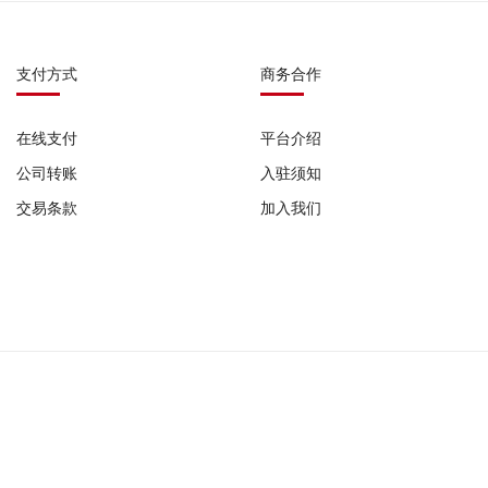
支付方式
商务合作
在线支付
平台介绍
公司转账
入驻须知
交易条款
加入我们
0987 |
广播电视节目制作经营许可证: (粤)字第07751号 |
网络食品交易平台备案号: G
公司备案号:
粤ICP备2022029345号-1
粤ICP备2022029345号-2
粤ICP备2022029