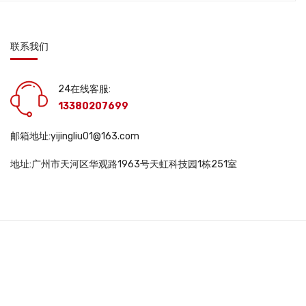
联系我们
24在线客服:
13380207699
邮箱地址:yijingliu01@163.com
地址:广州市天河区华观路1963号天虹科技园1栋251室
DWS10563 |
互联网药品信息服务资格证书: (粤)一经营性-2025-0048号 |
医疗
345号-3