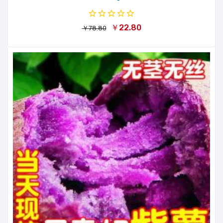
￥22.80
￥78.80