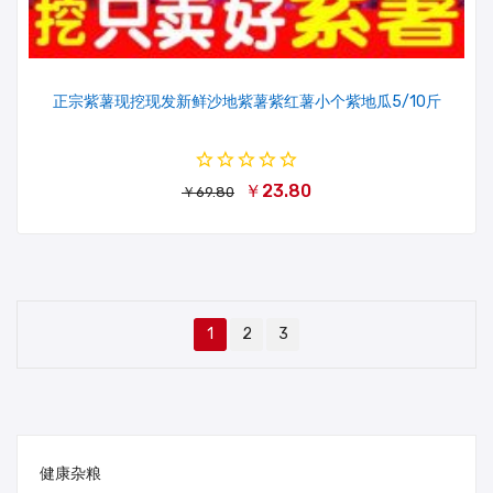
正宗紫薯现挖现发新鲜沙地紫薯紫红薯小个紫地瓜5/10斤
￥23.80
￥69.80
1
2
3
健康杂粮