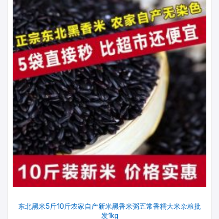
东北黑米5斤10斤农家自产新米黑香米粥五常香糯大米杂粮批
发1kg