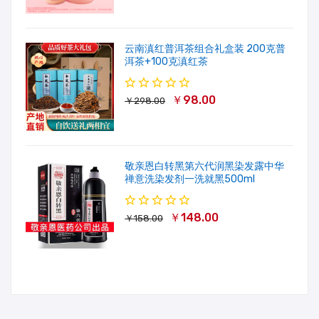
云南滇红普洱茶组合礼盒装 200克普
洱茶+100克滇红茶
￥98.00
￥298.00
敬亲恩白转黑第六代润黑染发露中华
禅意洗染发剂一洗就黑500ml
￥148.00
￥158.00