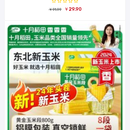
￥29.90
￥91.99