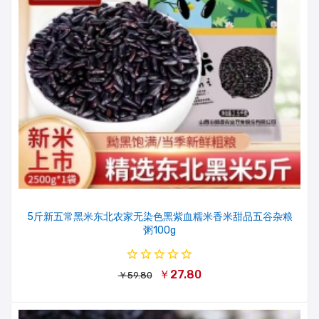
5斤新五常黑米东北农家无染色黑紫血糯米香米甜品五谷杂粮
粥100g
￥27.80
￥59.80