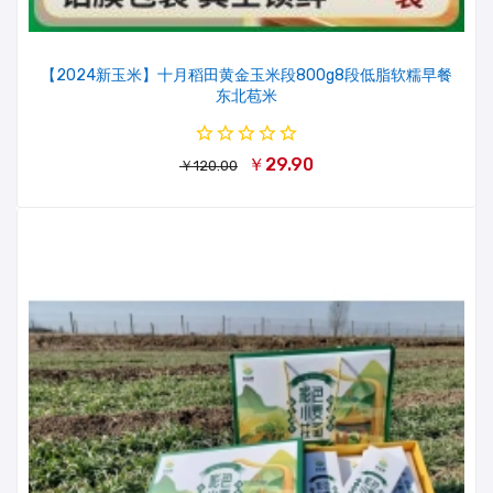
【2024新玉米】十月稻田黄金玉米段800g8段低脂软糯早餐
东北苞米
￥29.90
￥120.00