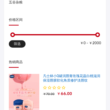
五谷杂粮
价格区间
￥0 - ￥2000
筛选
热销商品
凡士林小Q罐润唇膏玫瑰花蕊白桃滋润
保湿唇膜软化角质修护淡唇纹
￥66.00
￥70.00