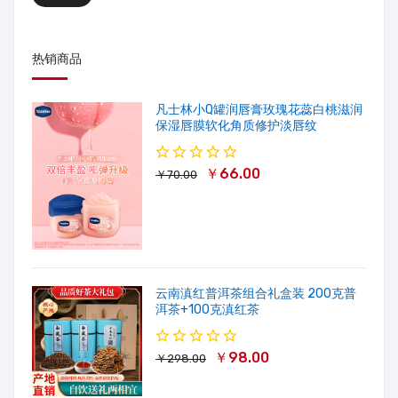
热销商品
凡士林小Q罐润唇膏玫瑰花蕊白桃滋润
保湿唇膜软化角质修护淡唇纹
￥66.00
￥70.00
云南滇红普洱茶组合礼盒装 200克普
洱茶+100克滇红茶
￥98.00
￥298.00