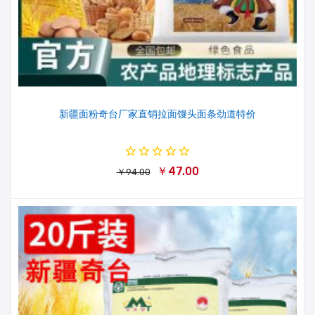
新疆面粉奇台厂家直销拉面馒头面条劲道特价
￥47.00
￥94.00