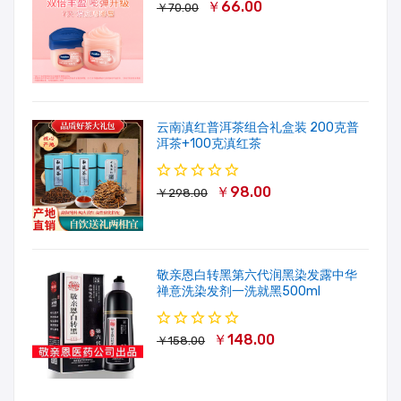
￥66.00
￥70.00
云南滇红普洱茶组合礼盒装 200克普
洱茶+100克滇红茶
￥98.00
￥298.00
敬亲恩白转黑第六代润黑染发露中华
禅意洗染发剂一洗就黑500ml
￥148.00
￥158.00