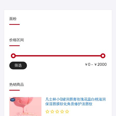
面粉
价格区间
￥0 - ￥2000
筛选
热销商品
凡士林小Q罐润唇膏玫瑰花蕊白桃滋润
保湿唇膜软化角质修护淡唇纹