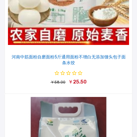
河南中筋面粉自磨面粉5斤通用面粉不增白无添加馒头包子面
条水饺
￥25.50
￥58.00