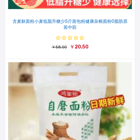
含麦麸面粉小麦低脂升糖少5斤面包粉健康杂粮面粉0脂肪原
装中筋
￥20.50
￥58.00