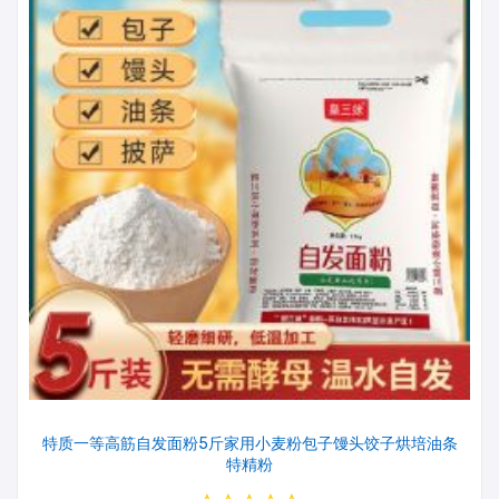
特质一等高筋自发面粉5斤家用小麦粉包子馒头饺子烘培油条
特精粉