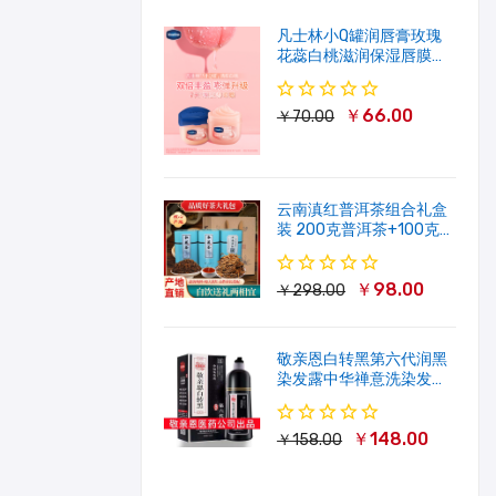
凡士林小Q罐润唇膏玫瑰
花蕊白桃滋润保湿唇膜软
化角质修护淡唇纹
￥66.00
￥70.00
云南滇红普洱茶组合礼盒
装 200克普洱茶+100克滇
红茶
￥98.00
￥298.00
敬亲恩白转黑第六代润黑
染发露中华禅意洗染发剂
一洗就黑500ml
￥148.00
￥158.00