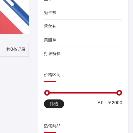
短丝袜
蕾丝袜
美腿袜
共0条记录
打底裤袜
价格区间
￥0 - ￥2000
筛选
热销商品