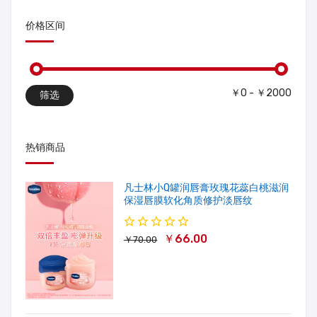
价格区间
￥0 - ￥2000
筛选
热销商品
凡士林小Q罐润唇膏玫瑰花蕊白桃滋润
保湿唇膜软化角质修护淡唇纹
￥66.00
￥70.00