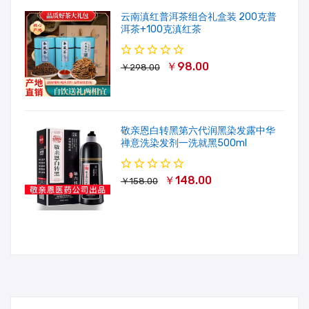
云南滇红普洱茶组合礼盒装 200克普
洱茶+100克滇红茶
￥98.00
￥298.00
敬亲恩白转黑第六代润黑染发露中华
禅意洗染发剂一洗就黑500ml
￥148.00
￥158.00