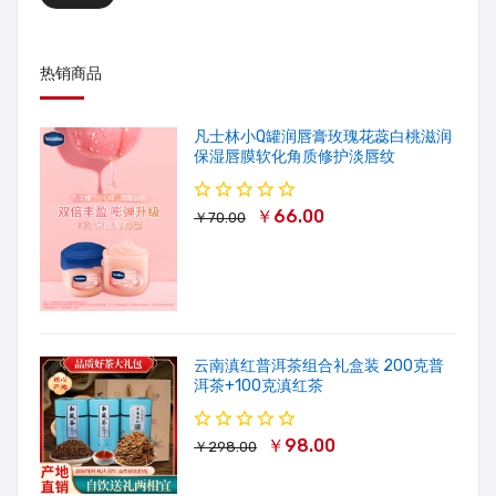
热销商品
凡士林小Q罐润唇膏玫瑰花蕊白桃滋润
保湿唇膜软化角质修护淡唇纹
￥66.00
￥70.00
云南滇红普洱茶组合礼盒装 200克普
洱茶+100克滇红茶
￥98.00
￥298.00